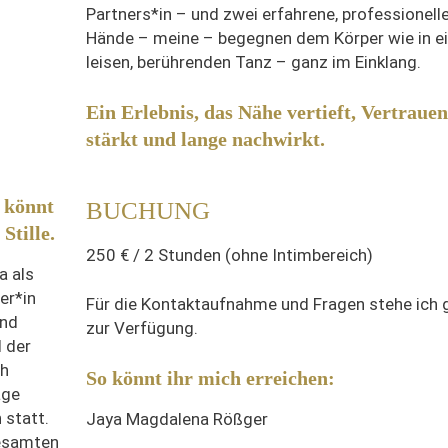
Partners*in – und zwei erfahrene, professionell
Hände – meine – begegnen dem Körper wie in e
leisen, berührenden Tanz – ganz im Einklang.
Ein Erlebnis, das Nähe vertieft, Vertrauen
stärkt und lange nachwirkt.
 könnt
BUCHUNG
Stille.
250 € / 2 Stunden (ohne Intimbereich)
a als
er*in
Für die Kontaktaufnahme und Fragen stehe ich 
und
zur Verfügung.
l der
ch
So könnt ihr mich erreichen:
age
 statt.
Jaya Magdalena Rößger
gesamten