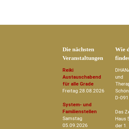
Die nächsten
Wie d
Veranstaltungen
finde
Reiki
DHAN
Austauschabend
und
für alle Grade
Thera
Freitag 28.08.2026
Schön
D-091
System- und
Familienstellen
Das Z
Samstag
Haus 5
05.09.2026
der 1.