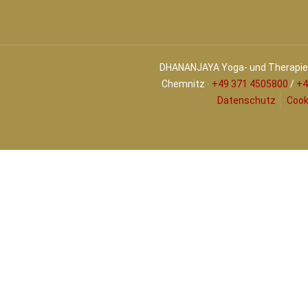
DHANANJAYA Yoga- und Therapiez
Chemnitz ∙
+49 371 4505800
/
+4
Datenschutz
Cook