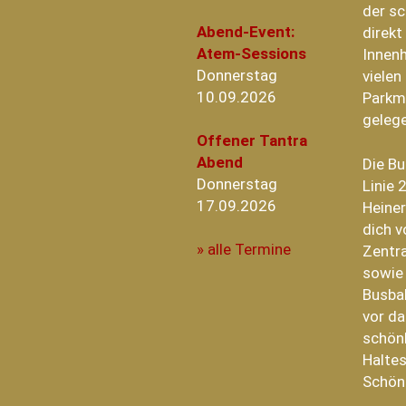
der sc
Abend-Event:
direk
Atem-Sessions
Innenh
Donnerstag
vielen
10.09.2026
Parkm
geleg
Offener Tantra
Abend
Die B
Donnerstag
Linie 
17.09.2026
Heiner
dich v
» alle Termine
Zentra
sowie
Busba
vor da
schönh
Haltes
Schön