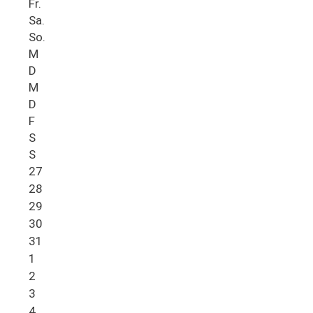
Fr.
Sa.
So.
M
D
M
D
F
S
S
27
28
29
30
31
1
2
3
4