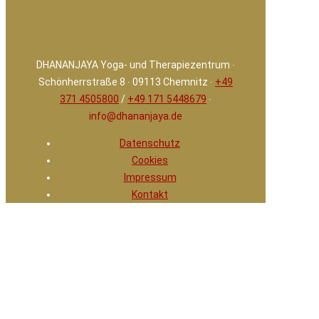
DHANANJAYA Yoga- und Therapiezentrum ∙
Schönherrstraße 8 ∙ 09113 Chemnitz ∙
+49
371 4505800
/
+49 171 5448679
∙
info@dhananjaya.de
Datenschutz
Cookies
Impressum
Kontakt