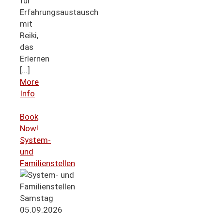
für
Erfahrungsaustausch
mit
Reiki,
das
Erlernen
[...]
More
Info
Book
Now!
System-
und
Familienstellen
Samstag
05.09.2026