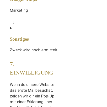
Marketing
Consent
to
service
Sonstiges
google-
maps
Zweck wird noch ermittelt
Consent
7.
to
EINWILLIGUNG
service
sonstiges
Wenn du unsere Website
das erste Mal besuchst,
zeigen wir dir ein Pop-Up
mit einer Erklärung über