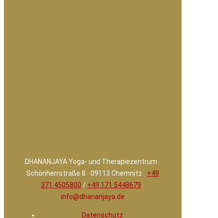
DHANANJAYA Yoga- und Therapiezentrum ∙
Schönherrstraße 8 ∙ 09113 Chemnitz ∙
+49
371 4505800
/
+49 171 5448679
∙
info@dhananjaya.de
Datenschutz