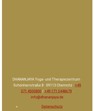
DHANANJAYA Yoga- und Therapiezentrum ∙
Schönherrstraße 8 ∙ 09113 Chemnitz ∙
+49
371 4505800
/
+49 171 5448679
∙
info@dhananjaya.de
Datenschutz