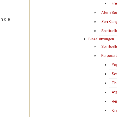
Fr
Atem Se
n die
Zen Klan
Spirituel
Einzelsitzungen
Spirituel
Körperarb
Yo
Se
Th
At
Re
Kin