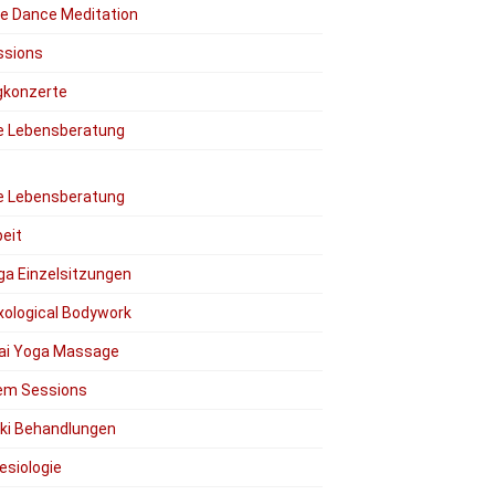
ee Dance Meditation
ssions
gkonzerte
le Lebensberatung
le Lebensberatung
eit
ga Einzelsitzungen
xological Bodywork
ai Yoga Massage
em Sessions
iki Behandlungen
esiologie