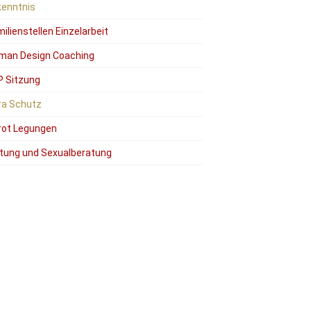
kenntnis
ilienstellen Einzelarbeit
man Design Coaching
P Sitzung
ra Schutz
rot Legungen
tung und Sexualberatung