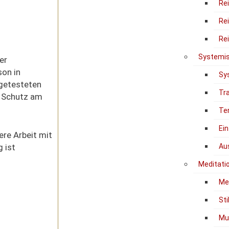
Re
Re
Re
Systemis
er
son in
Sy
sgetesteten
Tr
s Schutz am
Te
Ein
ere Arbeit mit
g ist
Au
Meditati
Me
Sti
Mu