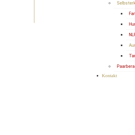
Selbster
Fam
Hu
NL
Au
Ta
Paarbera
Kontakt