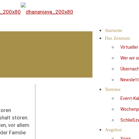
Startseite
Das Zentrum
Virtuelle
Wer wir s
Übernach
Newslett
Termine
Event-Ka
Wochenp
toren
halt stören.
Schließz
en, vor allem
Angebot
der Familie
Yoga