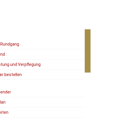
r Rundgang
ind
tung und Verpflegung
er bestellen
lender
lan
eiten