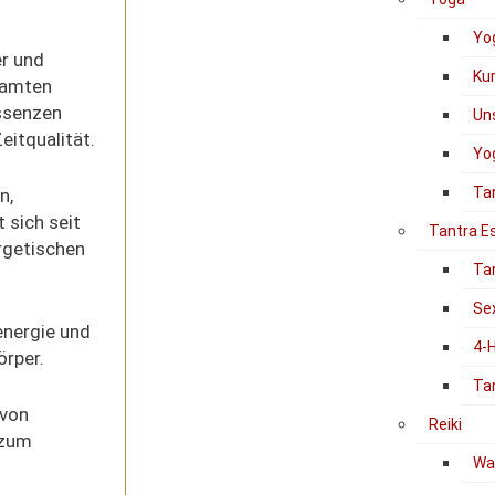
Yo
r und
Ku
samten
Essenzen
Un
eitqualität.
Yog
Ta
n,
 sich seit
Tantra E
rgetischen
Ta
Se
energie und
4-
örper.
Ta
 von
Reiki
 zum
Was