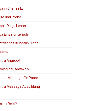
ga in Chemnitz
rse und Preise
sere Yoga Lehrer
a Einzelunterricht
ntrisches Kundalini Yoga
ssenz
ntra Angebot
xological Bodywork
Hand-Massage für Paare
ntra Massage Ausbildung
 ist Reiki?