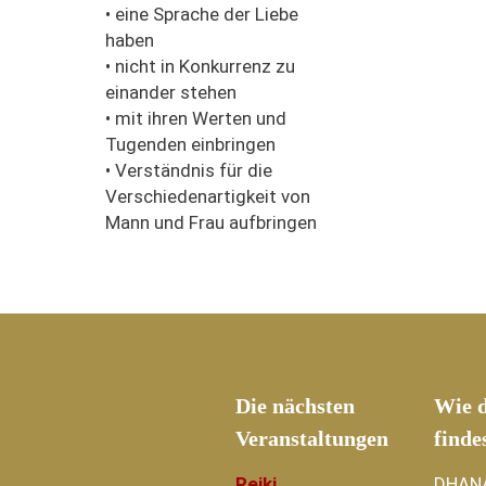
•
eine Sprache der Liebe
haben
•
nicht in Konkurrenz zu
einander stehen
•
mit ihren Werten und
Tugenden einbringen
•
Verständnis für die
Verschiedenartigkeit von
Mann und Frau aufbringe
n
Die nächsten
Wie d
Veranstaltungen
finde
Reiki
DHAN