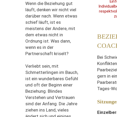
Einf
Wenn die Beziehung gut
Individual
läuft, denken wir nicht viel
respektvol
darüber nach.
Wenn etwas
z
schief läuft, ist es
meistens der Andere, mit
dem
et
was nicht in
BEZIE
Ordnung ist.
Was dann,
COAC
wenn es in der
Partnerschaft kriselt?
Bei Schwi
Konflikten
Verliebt sein, mit
Paarbezie
Schmetterlingen im Bauch,
gern in ei
ist ein wunderbares Gefühl
Paarberat
und oft der Beginn einer
Tages-Wo
Beziehung. Blindes
Verstehen und Vertrauen
Sitzunge
sind der Anfang.
Die Jahre
ziehen ins Land, vieles
Einzelbe
ändert sich und einiges