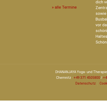
dich v
» alle Termine
Zentra
sowie
Busba
vor da
schönh
Haltes
Schön
DHANANJAYA Yoga- und Therapiez
Chemnitz ∙
+49 371 4505800
/
+4
Datenschutz
Cook