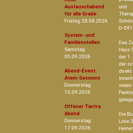
Austauschabend
und
für alle Grade
Thera
Freitag 28.08.2026
Schön
D-091
System- und
Familienstellen
Das Z
Samstag
Haus 5
05.09.2026
der 1.
der sc
Abend-Event:
direk
Atem-Sessions
Innenh
Donnerstag
vielen
10.09.2026
Parkm
geleg
Offener Tantra
Abend
Die B
Donnerstag
Linie 
17.09.2026
Heiner