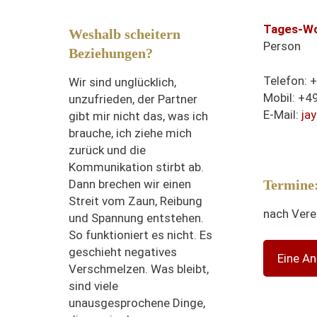
Tages-W
Weshalb scheitern
Person
Beziehungen?
Telefon:
Wir
sind unglücklich,
Mobil: +
unzufrieden, der Partner
E-Mail:
ja
gibt mir nicht das, was ich
brauche, ich ziehe mich
zurück und die
Kommunikation stirbt ab.
Dann
brechen
wir
einen
Termine
Streit vom Zaun,
Reibung
nach Vere
und Spannung entstehen
.
So funktioniert es nicht. Es
geschieht negatives
Eine A
Verschmelzen.
Was bleibt,
sind viele
unau
sgesprochene Dinge,