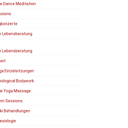
ee Dance Meditation
ssions
gkonzerte
le Lebensberatung
le Lebensberatung
eit
ga Einzelsitzungen
xological Bodywork
ai Yoga Massage
em Sessions
iki Behandlungen
esiologie