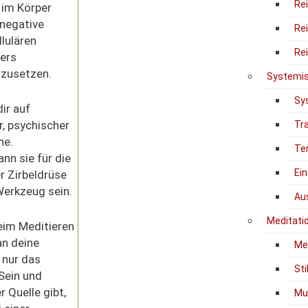
Re
 im Körper
 negative
Re
llulären
Re
ers
izusetzen.
Systemis
Sy
dir auf
er, psychischer
Tr
ne.
Te
nn sie für die
Ein
r Zirbeldrüse
Werkzeug sein.
Au
Meditati
im Meditieren
an deine
Me
 nur das
Sti
Sein und
 Quelle gibt,
Mu