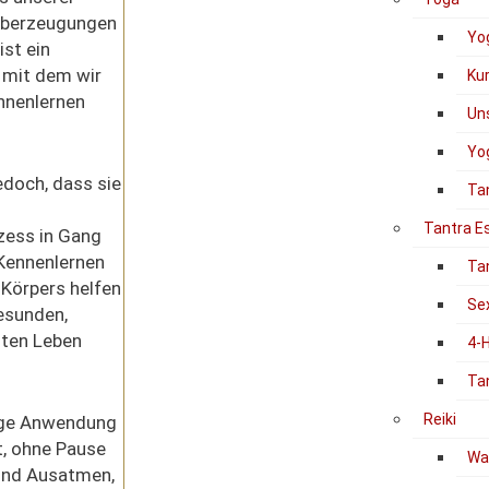
Überzeugungen
Yo
ist ein
 mit dem wir
Ku
nnenlernen
Un
Yog
edoch, dass sie
Ta
Tantra E
zess in Gang
 Kennenlernen
Ta
 Körpers helfen
Se
esunden,
lten Leben
4-
Ta
Reiki
ige Anwendung
t, ohne Pause
Was
und Ausatmen,