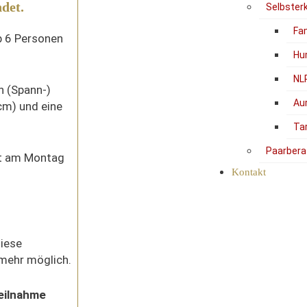
ndet.
Selbster
Fam
b 6 Personen
Hu
NL
in (Spann-)
Au
cm) und eine
Ta
Paarbera
st am Montag
Kontakt
diese
 mehr möglich.
Teilnahme