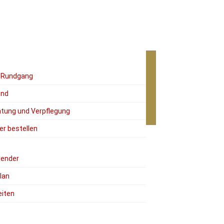
r Rundgang
ind
tung und Verpflegung
er bestellen
lender
lan
eiten