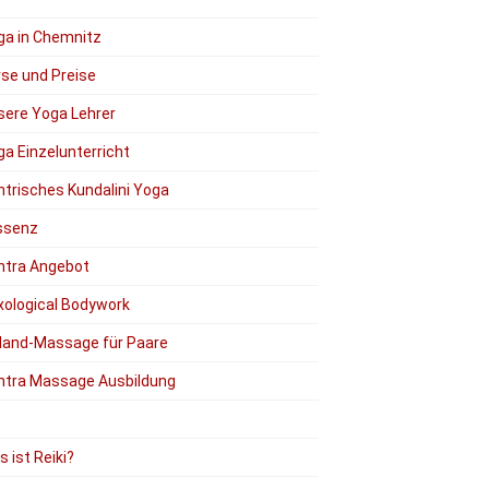
ga in Chemnitz
rse und Preise
sere Yoga Lehrer
a Einzelunterricht
ntrisches Kundalini Yoga
ssenz
ntra Angebot
xological Bodywork
Hand-Massage für Paare
ntra Massage Ausbildung
 ist Reiki?