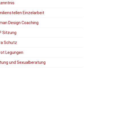
kenntnis
ilienstellen Einzelarbeit
man Design Coaching
P Sitzung
ra Schutz
rot Legungen
tung und Sexualberatung