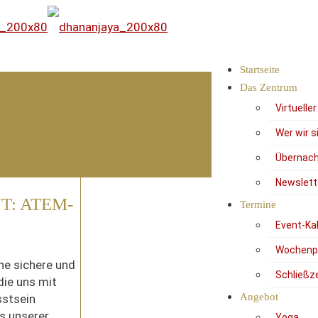
Startseite
Das Zentrum
Virtuelle
Wer wir s
Übernach
Newslett
T: ATEM-
Termine
Event-Ka
Wochenp
ine sichere und
Schließz
die uns mit
Angebot
stsein
s unserer
Yoga