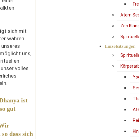
 einer
Fr
kalkten
Atem Se
Zen Klan
gt sich mit
Spirituel
rer wahren
g unseres
Einzelsitzungen
möglicht uns,
Spirituel
rituellen
Körperarb
unser volles
erliches
Yo
eln.
Se
Th
Dhanya ist
so gut
At
Re
 Wir
Kin
 so dass sich