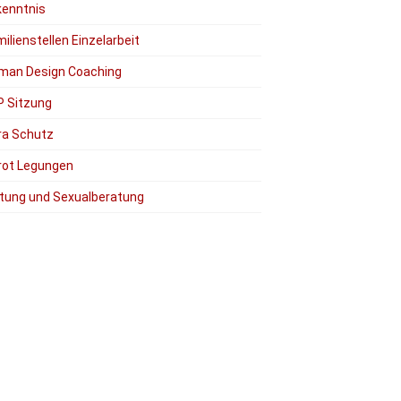
kenntnis
ilienstellen Einzelarbeit
man Design Coaching
P Sitzung
ra Schutz
rot Legungen
tung und Sexualberatung