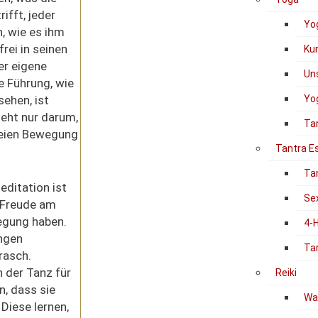
ifft, jeder
Yo
, wie es ihm
 frei in seinen
Ku
r eigene
Un
e Führung, wie
ehen, ist
Yog
geht nur darum,
Ta
freien Bewegung
Tantra E
Ta
ditation ist
Se
e Freude am
egung haben.
4-
ngen
Ta
rasch.
h der Tanz für
Reiki
, dass sie
Was
Diese lernen,