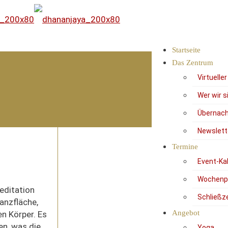
Startseite
Das Zentrum
Virtuelle
Wer wir s
Übernach
Newslett
Termine
Event-Ka
Wochenp
editation
Schließz
anzfläche,
Angebot
n Körper. Es
en, was die
Yoga