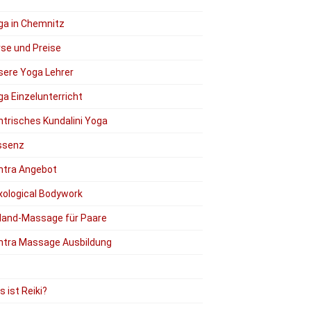
ga in Chemnitz
rse und Preise
sere Yoga Lehrer
a Einzelunterricht
ntrisches Kundalini Yoga
ssenz
ntra Angebot
xological Bodywork
Hand-Massage für Paare
ntra Massage Ausbildung
 ist Reiki?