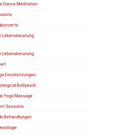
ee Dance Meditation
ssions
gkonzerte
le Lebensberatung
le Lebensberatung
eit
ga Einzelsitzungen
xological Bodywork
ai Yoga Massage
em Sessions
iki Behandlungen
esiologie