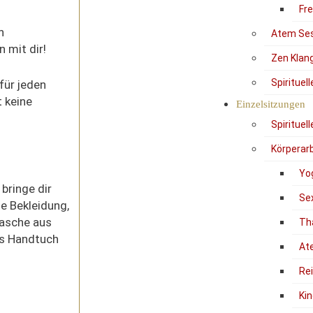
Fr
n
Atem Se
mit dir!
Zen Klan
Spirituel
für jeden
 keine
Einzelsitzungen
Spirituel
Körperarb
Yo
 bringe dir
Se
me Bekleidung,
lasche aus
Th
nes Handtuch
At
Re
Kin