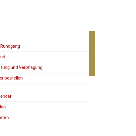
r Rundgang
ind
tung und Verpflegung
er bestellen
lender
lan
eiten