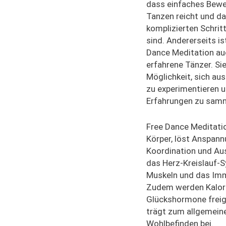
dass einfaches Bew
Tanzen reicht und da
komplizierten Schri
sind. Andererseits is
Dance Meditation au
erfahrene Tänzer. Si
Möglichkeit, sich au
zu experimentieren 
Erfahrungen zu sam
Free Dance Meditatio
Körper, löst Anspann
Koordination und Aus
das Herz-Kreislauf-S
Muskeln und das Im
Zudem werden Kalori
Glückshormone freig
trägt zum allgemein
Wohlbefinden bei.