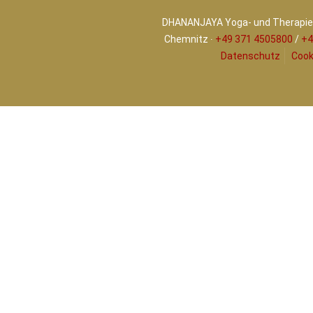
DHANANJAYA Yoga- und Therapiez
Chemnitz ∙
+49 371 4505800
/
+4
Datenschutz
Cook