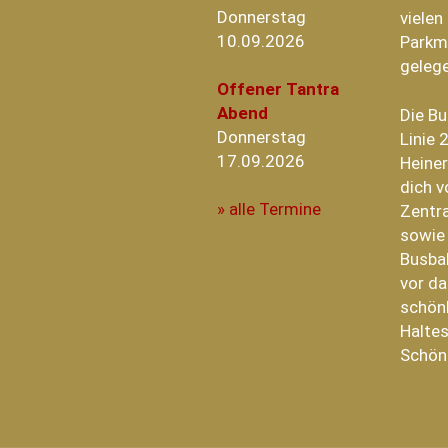
Donnerstag
vielen
10.09.2026
Parkm
geleg
Offener Tantra
Abend
Die B
Donnerstag
Linie 
17.09.2026
Heiner
dich v
» alle Termine
Zentra
sowie
Busba
vor da
schönh
Haltes
Schön