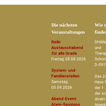
Die nächsten
Wie d
Veranstaltungen
finde
Reiki
DHAN
Austauschabend
und
für alle Grade
Thera
Freitag 28.08.2026
Schön
D-091
System- und
Familienstellen
Das Z
Samstag
Haus 5
05.09.2026
der 1.
der sc
Abend-Event:
direk
Atem-Sessions
Innenh