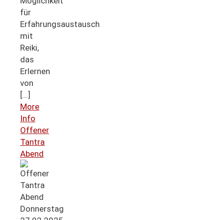
Möglichkeit
für
Erfahrungsaustausch
mit
Reiki,
das
Erlernen
von
[...]
More
Info
Offener
Tantra
Abend
Donnerstag