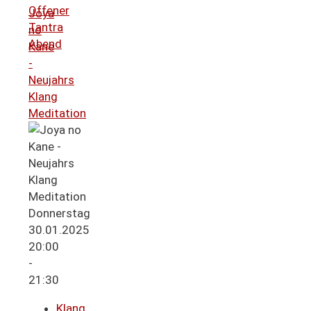
Offener
Joya
Tantra
no
Abend
Kane
-
Neujahrs
Klang
Meditation
Donnerstag
30.01.2025
20:00
-
21:30
Klang