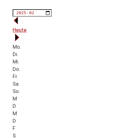
Heute
Mo.
Di.
Mi.
Do.
Fr.
Sa.
So.
M
D
M
D
F
S