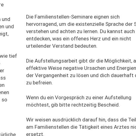
re
Die Familienstellen-Seminare eignen sich
n und
hervorragend, um die existenzielle Sprache der 
en und
verstehen und achten zu lernen. Du kannst auch
igt,
entdecken, was ein offenes Herz und ein nicht
urteilender Verstand bedeuten.
wie tief
Die Aufstellungsarbeit gibt dir die Möglichkeit, 
e
effektive Weise negative Ursachen und Energien
er
der Vergangenheit zu lösen und dich dauerhaft
ass
zu befreien.
nen
enen
Wenn du ein Vorgespräch zu einer Aufstellung
 so
möchtest, gib bitte rechtzeitig Bescheid.
Wir weisen ausdrücklich darauf hin, dass die Te
am Familienstellen die Tätigkeit eines Arztes ni
ersetzt.
ürliche