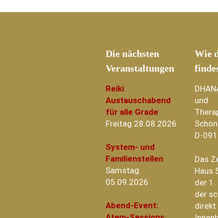
Die nächsten
Wie d
Veranstaltungen
finde
Reiki
DHAN
Austauschabend
und
für alle Grade
Thera
Freitag 28.08.2026
Schön
D-091
System- und
Familienstellen
Das Z
Samstag
Haus 5
05.09.2026
der 1.
der sc
Abend-Event:
direk
Atem-Sessions
Innenh