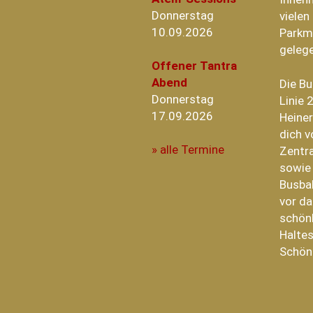
Donnerstag
vielen
10.09.2026
Parkm
geleg
Offener Tantra
Abend
Die B
Donnerstag
Linie 
17.09.2026
Heiner
dich v
» alle Termine
Zentra
sowie
Busba
vor da
schönh
Haltes
Schön