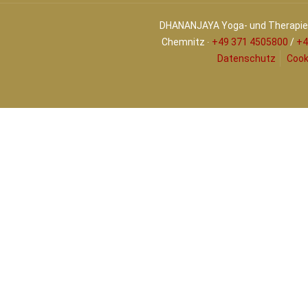
DHANANJAYA Yoga- und Therapiez
Chemnitz ∙
+49 371 4505800
/
+4
Datenschutz
Cook