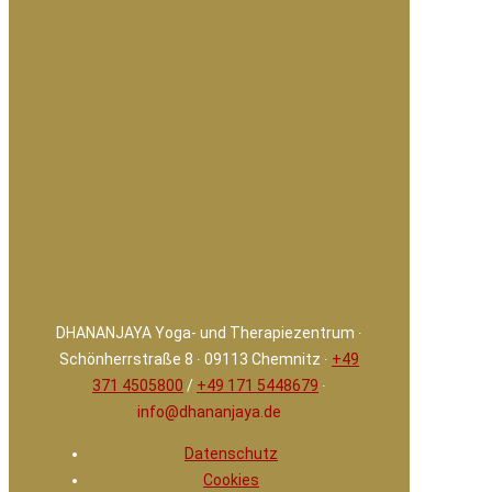
DHANANJAYA Yoga- und Therapiezentrum ∙
Schönherrstraße 8 ∙ 09113 Chemnitz ∙
+49
371 4505800
/
+49 171 5448679
∙
info@dhananjaya.de
Datenschutz
Cookies