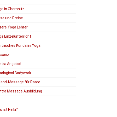
ga in Chemnitz
rse und Preise
sere Yoga Lehrer
a Einzelunterricht
ntrisches Kundalini Yoga
ssenz
ntra Angebot
xological Bodywork
Hand-Massage für Paare
ntra Massage Ausbildung
 ist Reiki?