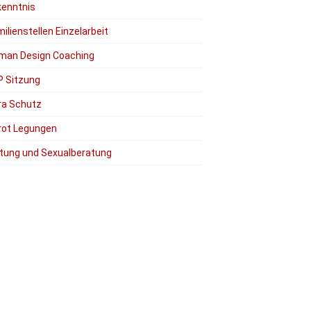
kenntnis
ilienstellen Einzelarbeit
man Design Coaching
P Sitzung
ra Schutz
rot Legungen
tung und Sexualberatung