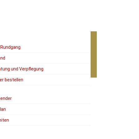
r Rundgang
ind
tung und Verpflegung
er bestellen
lender
lan
eiten