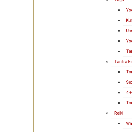
Yo
Ku
Un
Yog
Ta
Tantra E
Ta
Se
4-
Ta
Reiki
Was