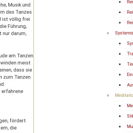
Re
che, Musik und
orm des Tanzes
Re
ist völlig frei
Re
die Führung,
t nur darum,
Systemis
Sy
Tr
reude am Tanzen
hwinden meist
Te
einen, dass sie
Ein
en zum Tanzen
nd.
Au
r erfahrene
Meditati
Me
Sti
gen, fördert
Mu
tem, die