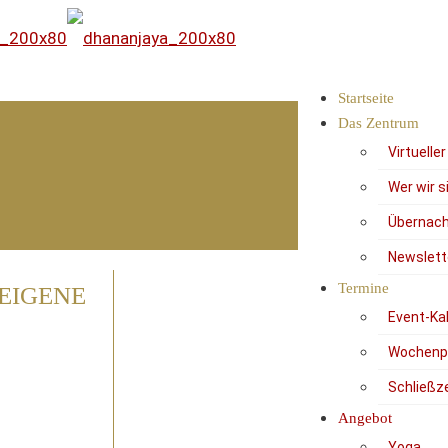
Startseite
Das Zentrum
Virtuelle
Wer wir s
Übernach
Newslett
Termine
 EIGENE
Event-Ka
Wochenp
Schließz
Angebot
Yoga