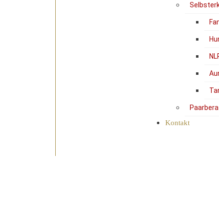
Selbster
Fam
Hu
NL
Au
Ta
Paarbera
Kontakt