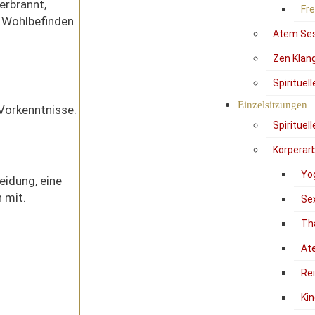
rbrannt,
Fr
 Wohlbefinden
Atem Se
Zen Klan
Spirituel
Einzelsitzungen
 Vorkenntnisse.
Spirituel
Körperarb
Yo
eidung, eine
 mit.
Se
Th
At
Re
Kin