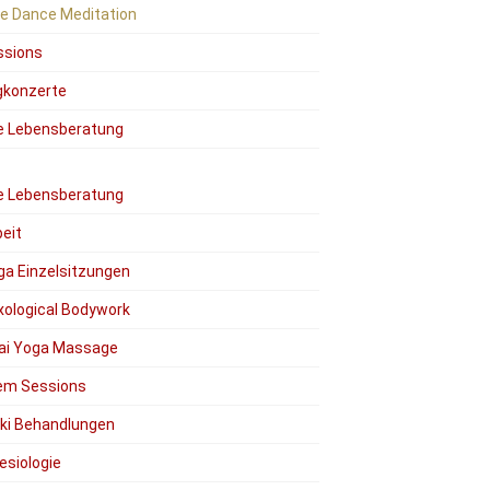
ee Dance Meditation
ssions
gkonzerte
le Lebensberatung
le Lebensberatung
eit
ga Einzelsitzungen
xological Bodywork
ai Yoga Massage
em Sessions
iki Behandlungen
esiologie