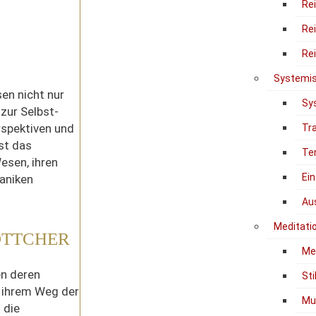
Re
Re
Re
Systemis
en nicht nur
Sy
 zur Selbst-
rspektiven und
Tr
st das
Te
esen, ihren
Ein
aniken
Au
Meditati
ÖTTCHER
Me
n deren
Sti
 ihrem Weg der
Mu
 die