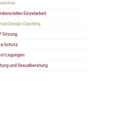
kenntnis
ilienstellen Einzelarbeit
man Design Coaching
P Sitzung
ra Schutz
rot Legungen
tung und Sexualberatung