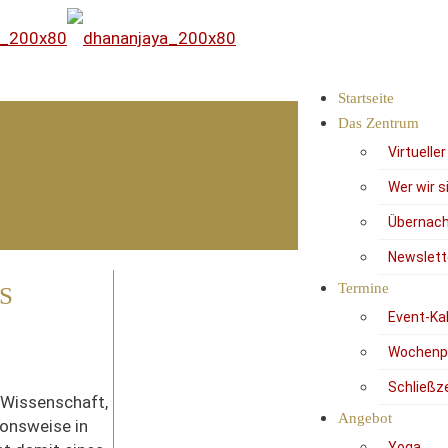
Startseite
Das Zentrum
Virtuelle
Wer wir s
Übernach
Newslett
Termine
S
Event-Ka
Wochenp
Schließz
 Wissenschaft,
Angebot
ionsweise in
Yoga