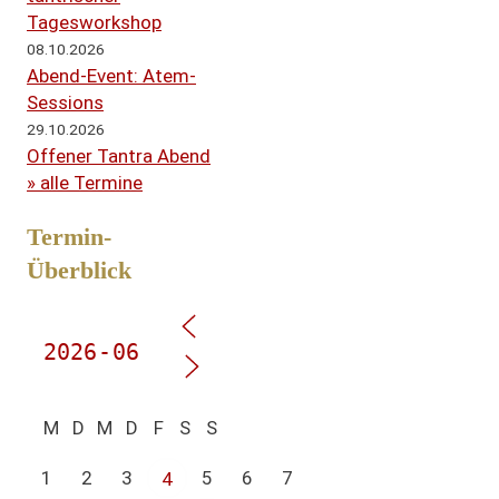
Tagesworkshop
08.10.2026
Abend-Event: Atem-
Sessions
29.10.2026
Offener Tantra Abend
» alle Termine
Termin-
Überblick
M
D
M
D
F
S
S
1
2
3
5
6
7
4