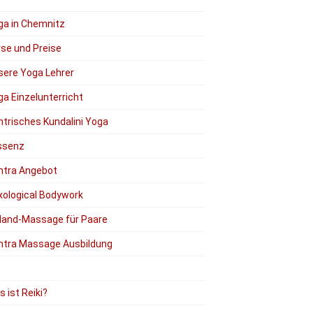
ga in Chemnitz
rse und Preise
sere Yoga Lehrer
a Einzelunterricht
ntrisches Kundalini Yoga
ssenz
ntra Angebot
xological Bodywork
Hand-Massage für Paare
ntra Massage Ausbildung
 ist Reiki?