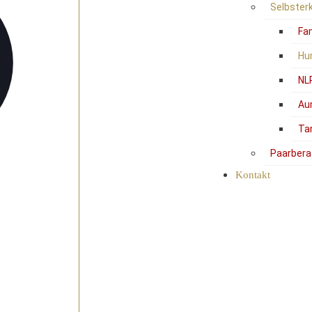
Selbster
Fam
Hu
NL
Au
Ta
Paarbera
Kontakt