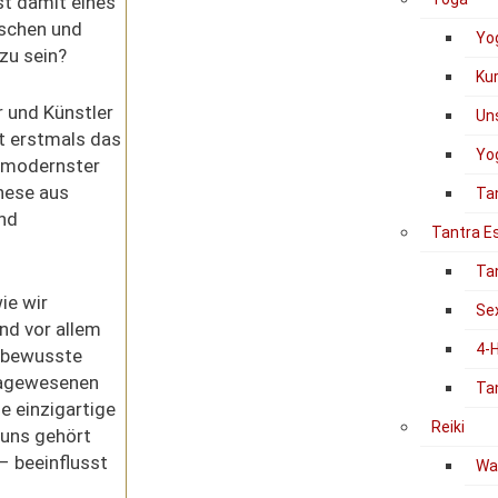
st damit eines
nschen und
Yo
zu sein?
Ku
r und Künstler
Un
t erstmals das
Yog
n modernster
hese aus
Ta
und
Tantra E
Ta
ie wir
Se
und vor allem
4-
unbewusste
 dagewesenen
Ta
se einzigartige
Reiki
 uns gehört
– beeinflusst
Was