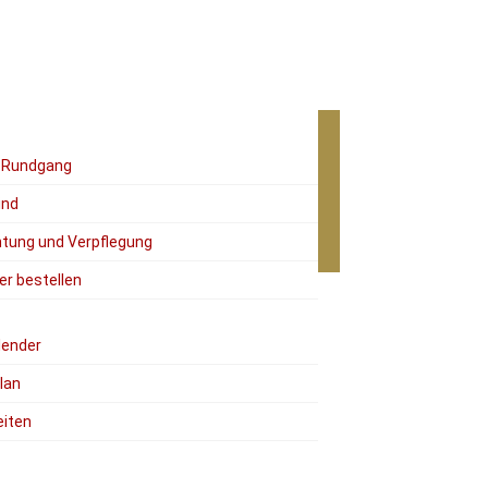
r Rundgang
ind
tung und Verpflegung
er bestellen
lender
lan
eiten