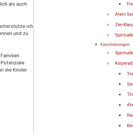
ich als auch
Fr
Atem Se
Zen Klan
nterstütze ich
kennen und zu
Spirituel
Einzelsitzungen
Spirituel
 Familien
 Potenziale
Körperarb
n die Kinder
Yo
Se
Th
At
Re
Kin