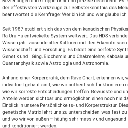
Beziehungen und Gruppen klar und präzise beschreibt. Es i
der effektivsten Werkzeuge zur Selbsterkenntnis des Me
beantwortet die Kernfrage: Wer bin ich und wer glaube ich 
Seit 1987 etabliert sich das von dem kanadischen Physike
Ra Uru Hu entwickelte System weltweit. Das HDS verbinde
Wissen jahrtausende alter Kulturen mit den Erkenntnisse
Wissenschaft und Forschung. Es bildet eine perfekte Synt
Genetik und I Ging, Biochemie und Chakrenlehre, Kabbala 
Quantenphysik sowie Astrologie und Astronomie.
Anhand einer Körpergrafik, dem Rave Chart, erkennen wir, w
individuell gebaut sind, wie wir authentisch funktionieren 
wie wir korrekte Entscheidungen treffen. Bewusste und 
Anteile werden sichtbar und ermöglichen einen noch nie
Einblick in unsere Persönlichkeits- und Körperstruktur. Die
genetische Matrix lehrt uns zu unterscheiden, was fest zu
und wo wir von außen – häufig sehr massiv und ungesund 
und konditioniert werden.