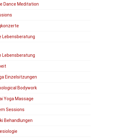
ee Dance Meditation
ssions
gkonzerte
le Lebensberatung
le Lebensberatung
eit
ga Einzelsitzungen
xological Bodywork
ai Yoga Massage
em Sessions
iki Behandlungen
esiologie