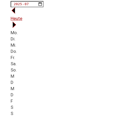
Heute
Mo.
Di.
Mi.
Do.
Fr.
Sa.
So.
M
D
M
D
F
S
S