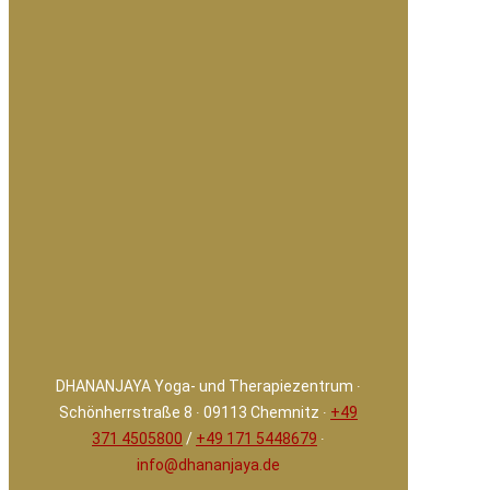
DHANANJAYA Yoga- und Therapiezentrum ∙
Schönherrstraße 8 ∙ 09113 Chemnitz ∙
+49
371 4505800
/
+49 171 5448679
∙
info@dhananjaya.de