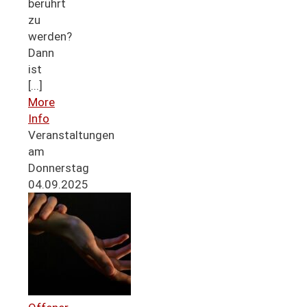
berührt
zu
werden?
Dann
ist
[...]
More
Info
Veranstaltungen
am
Donnerstag
04.09.2025