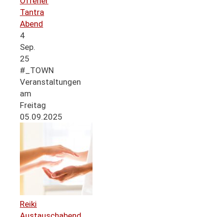
Offener
Tantra
Abend
4
Sep.
25
#_TOWN
Veranstaltungen
am
Freitag
05.09.2025
Reiki
Austauschabend