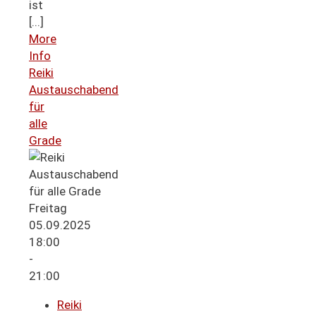
ist
[...]
More
Info
Reiki
Austauschabend
für
alle
Grade
Freitag
05.09.2025
18:00
-
21:00
Reiki