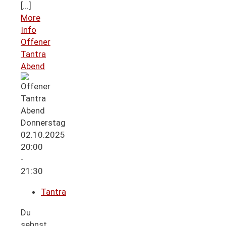
[...]
More
Info
Offener
Tantra
Abend
Donnerstag
02.10.2025
20:00
-
21:30
Tantra
Du
sehnst