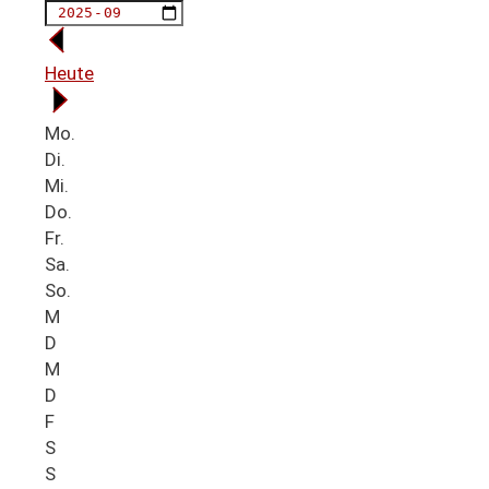
Heute
Mo.
Di.
Mi.
Do.
Fr.
Sa.
So.
M
D
M
D
F
S
S