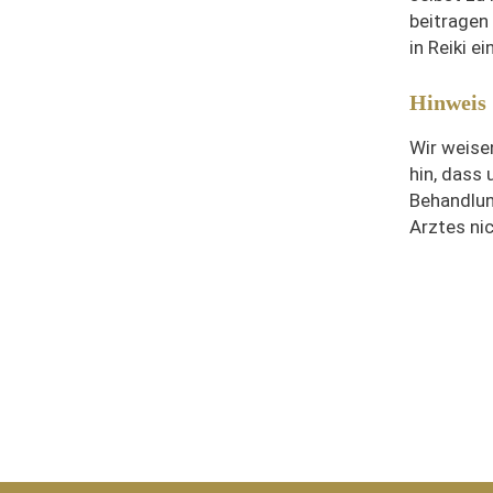
beitragen
in Reiki e
Hinweis
Wir weise
hin, dass 
Behandlun
Arztes nic