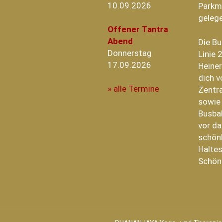
10.09.2026
Parkm
geleg
Offener Tantra
Abend
Die B
Donnerstag
Linie 
17.09.2026
Heiner
dich v
» alle Termine
Zentra
sowie
Busba
vor da
schönh
Haltes
Schön