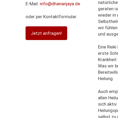
natürlich
E-Mail:
info@dhananjaya.de
geraten is
wieder in 
oder per Kontaktformular:
Selbsthei
wir fühlen
Jetzt anfragen!
und ausge
Eine Reik
erste Schr
Krankheit 
Was wir br
Bereitwill
Heilung.
Auch empf
allen Hei
sich aktiv
Heilungsp
selbst zu