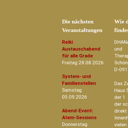
Die nächsten
Wie d
Veranstaltungen
finde
Reiki
DHAN
Austauschabend
und
für alle Grade
Thera
Freitag 28.08.2026
Schön
D-091
System- und
Familienstellen
Das Z
Samstag
Haus 5
05.09.2026
der 1.
der sc
Abend-Event:
direk
Atem-Sessions
Innenh
Donnerstag
vielen