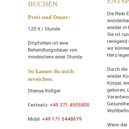
ENTS
BUCHEN
Die Reiki 
Preis und Dauer:
wunderbar
wieder in
120 € / Stunde
Sie ist r
reinigend
Empfohlen ist eine
wir könne
Behandlungsdauer von
Herz lege
mindestens einer Stunde.
Durch die
So kannst du mich
wieder Ko
erreichen:
Körper, wi
geboren,
Dhanya Rößger
Verantwor
Gesundhei
Festnetz:
+49 371 4505800
Wohlbefin
Mobil:
+49 171 5448679
Wenn der 