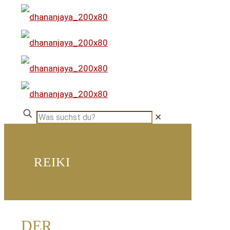
✕
REIKI
DER