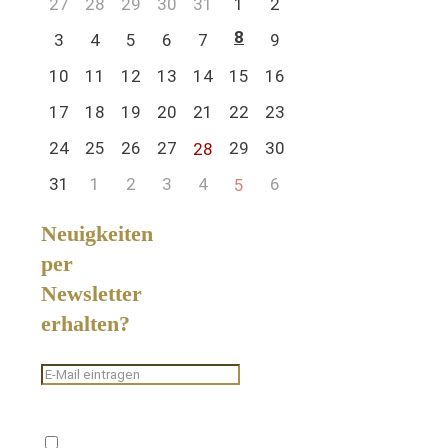
27
28
29
30
31
1
2
8
3
4
5
6
7
9
10
11
12
13
14
15
16
17
18
19
20
21
22
23
24
25
26
27
29
30
28
31
1
2
3
4
6
5
Neuigkeiten
per
Newsletter
erhalten?