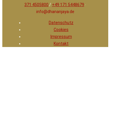
371 4505800
/
+49 171 5448679
∙
info@dhananjaya.de
Datenschutz
Cookies
Impressum
Kontakt