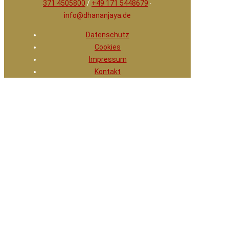
371 4505800
/
+49 171 5448679
∙
info@dhananjaya.de
Datenschutz
Cookies
Impressum
Kontakt