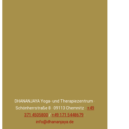
DHANANJAYA Yoga- und Therapiezentrum ∙
Schönherrstraße 8 ∙ 09113 Chemnitz ∙
+49
371 4505800
/
+49 171 5448679
∙
info@dhananjaya.de