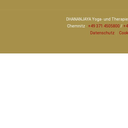
DHANANJAYA Yoga- und Therapiez
Chemnitz ∙
+49 371 4505800
/
+4
Datenschutz
Cook