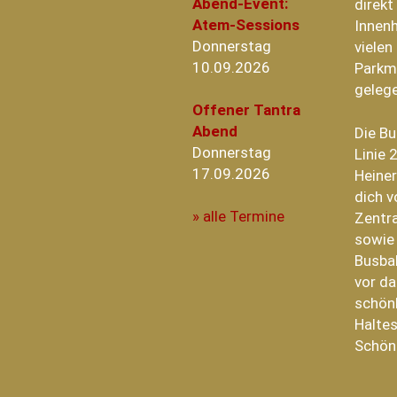
Abend-Event:
direk
Atem-Sessions
Innenh
Donnerstag
vielen
10.09.2026
Parkm
geleg
Offener Tantra
Abend
Die B
Donnerstag
Linie 
17.09.2026
Heiner
dich v
» alle Termine
Zentra
sowie
Busba
vor da
schönh
Haltes
Schön