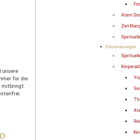
Fr
Atem Se
Zen Klan
Spirituel
Einzelsitzungen
Spirituel
Körperarb
d unsere
Yo
hmer für die
 mitbringt.
Se
ostenfrei
Th
At
Re
Kin
ND