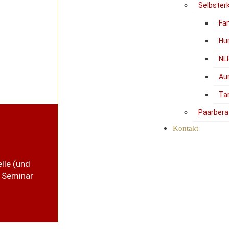
Selbster
Fam
Hu
NL
Au
Ta
Paarbera
Kontakt
lle (und
 Seminar