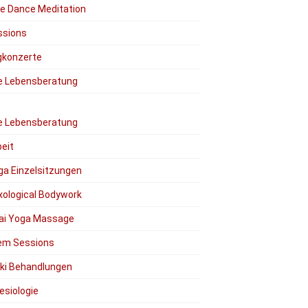
ee Dance Meditation
ssions
gkonzerte
le Lebensberatung
le Lebensberatung
eit
ga Einzelsitzungen
xological Bodywork
ai Yoga Massage
em Sessions
iki Behandlungen
esiologie