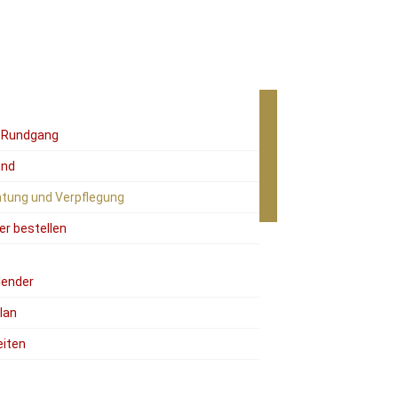
r Rundgang
ind
tung und Verpflegung
er bestellen
lender
lan
eiten