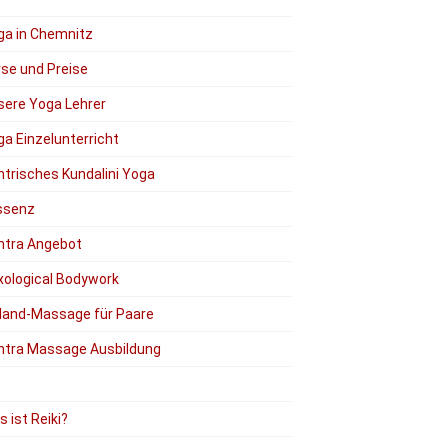
ga in Chemnitz
rse und Preise
sere Yoga Lehrer
a Einzelunterricht
ntrisches Kundalini Yoga
ssenz
ntra Angebot
xological Bodywork
Hand-Massage für Paare
ntra Massage Ausbildung
 ist Reiki?