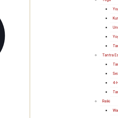
Yo
Ku
Un
Yog
Ta
Tantra E
Ta
Se
4-
Ta
Reiki
Was