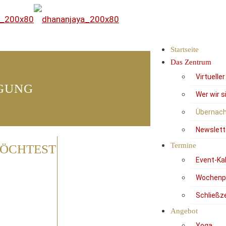
Startseite
Das Zentrum
Virtuelle
GUNG
Wer wir s
Übernach
Newslett
Termine
MÖCHTEST
Event-Ka
Wochenp
Schließz
Angebot
Yoga