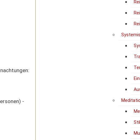
Re
Re
Re
Systemis
Sy
Tr
Te
rnachtungen:
Ein
Au
Meditati
ersonen) -
Me
Sti
Mu