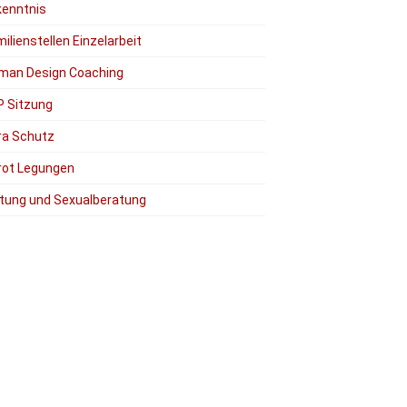
kenntnis
ilienstellen Einzelarbeit
man Design Coaching
P Sitzung
ra Schutz
rot Legungen
tung und Sexualberatung