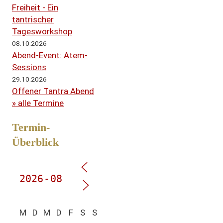
Freiheit - Ein
tantrischer
Tagesworkshop
08.10.2026
Abend-Event: Atem-
Sessions
29.10.2026
Offener Tantra Abend
» alle Termine
Termin-
Überblick
M
D
M
D
F
S
S