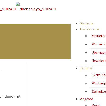
Startseite
Das Zentrum
Virtuelle
Wer wir s
Übernach
Newslett
Termine
R
Event-Ka
Wochenp
Schließz
bindung mit
Angebot
Yoga