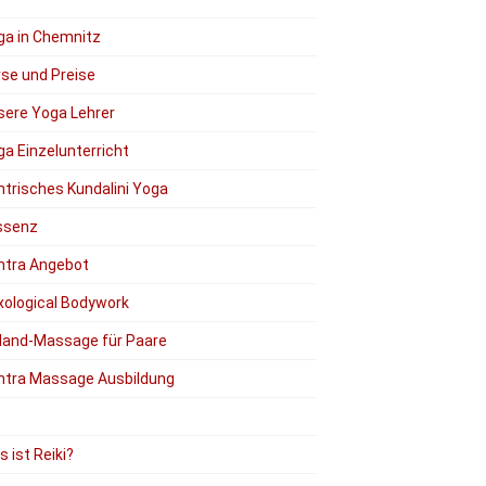
ga in Chemnitz
rse und Preise
sere Yoga Lehrer
a Einzelunterricht
ntrisches Kundalini Yoga
ssenz
ntra Angebot
xological Bodywork
Hand-Massage für Paare
ntra Massage Ausbildung
 ist Reiki?