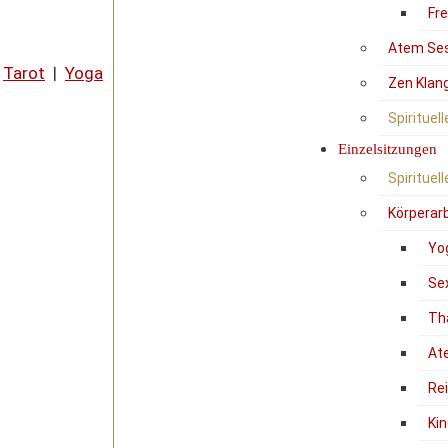
Fr
Atem Se
|
Tarot
|
Yoga
Zen Klan
Spirituel
Einzelsitzungen
Spirituel
Körperarb
Yo
Se
Th
At
Re
Kin