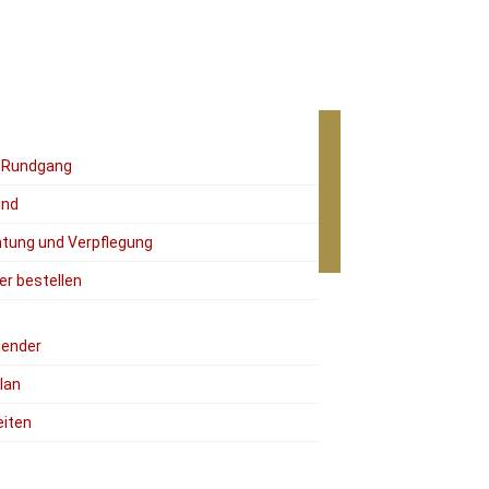
r Rundgang
ind
tung und Verpflegung
er bestellen
lender
lan
eiten