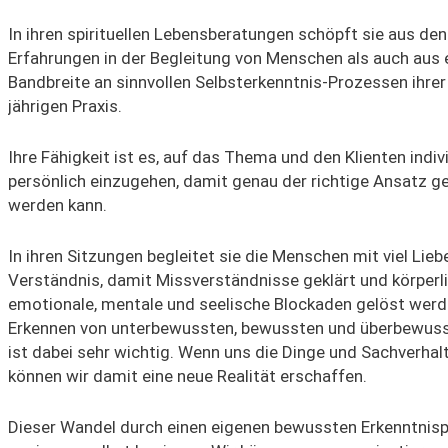
In
ihren
spirituelle
n
Lebensberatungen schöpft
sie
aus den 
Erfahrungen
in der Begleitung von Menschen als auch aus
Bandbreite an sinnvollen Selbsterkenntnis-Prozessen ihrer
jährigen Praxis.
Ihre Fähigkeit ist es, auf das Thema und den Klienten indiv
persönlich einzugehen, damit
genau de
r
richtige A
nsatz
g
werden kann
.
In ihren Sitzungen begleitet sie die Menschen mit viel Lieb
Verständnis
, damit Missverständnisse geklärt und
körperl
emotionale, mentale und seelische Blockaden gelöst wer
Erkennen von unterbewussten, bewussten und überbewuss
ist dabei sehr wichtig.
Wenn uns die Dinge und Sachverhal
können w
ir
damit
eine neue Realität erschaffen.
Dieser Wandel
durch einen eigenen bewussten Erkenntnis