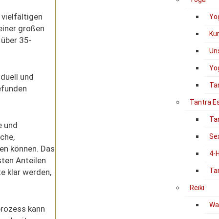
vielfältigen
Yo
einer großen
Ku
 über 35-
Un
Yog
iduell
und
Ta
efunden
Tantra E
Ta
e und
iche,
Se
den können.
Das
4-
ten Anteilen
Ta
te
klar
werden,
Reiki
Was
prozess
kann