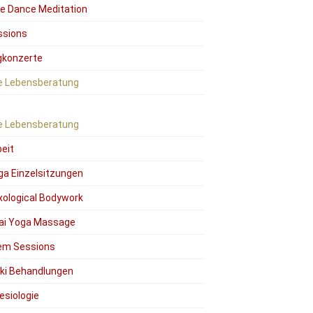
ee Dance Meditation
ssions
gkonzerte
le Lebensberatung
le Lebensberatung
eit
ga Einzelsitzungen
xological Bodywork
ai Yoga Massage
em Sessions
iki Behandlungen
esiologie