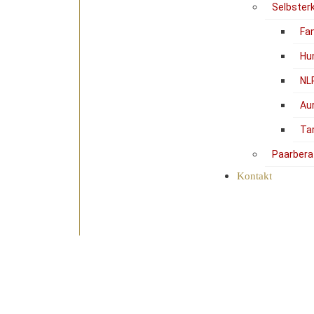
Selbster
Fam
Hu
NL
Au
Ta
Paarbera
Kontakt