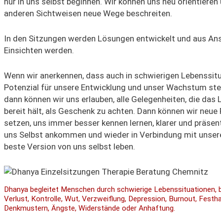
nur in uns selbst beginnen
. W
ir können uns neu orientieren
anderen Sichtweisen neue Wege beschreiten.
In den Sitzungen werden Lösungen entwickelt und
aus An
Einsichten
werden.
Wenn wir anerkennen, dass auch in schwierigen Lebenssit
Potenzial für
unsere Entwicklung
und unser Wachstum
st
dann können wir uns erlauben,
alle Gelegenheiten, di
e das
L
bereit hält,
als
Geschenk
zu
achten
. Dann k
önnen
wir n
eue 
setzen, uns immer besser kennen
lernen
,
klarer und präsent
uns Selbst
ankommen und
wieder in Ve
rbindung mit unse
beste Version von uns selbst leben.
Dhanya begleitet Menschen durch schwierige Lebenssituationen, 
Verlust, Kontrolle, Wut, Verzweiflung, Depression, Burnout, Festha
Denkmustern, Ängste, Widerstände oder Anhaftung.