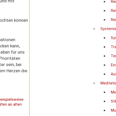
 und mit
Re
Re
sichten
können
Re
Systemis
Sy
uationen
eck
en
kann
,
Tr
eben für uns
Te
Prioritäten
er sein,
bei
Ein
rem Herzen
die
Au
Meditati
Me
beispielsweise
Sti
lten an alten
Mu