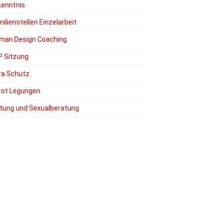
kenntnis
ilienstellen Einzelarbeit
man Design Coaching
P Sitzung
ra Schutz
rot Legungen
tung und Sexualberatung