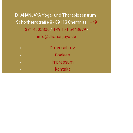
DHANANJAYA Yoga- und Therapiezentrum ∙
Schönherrstraße 8 ∙ 09113 Chemnitz ∙
+49
371 4505800
/
+49 171 5448679
∙
info@dhananjaya.de
Datenschutz
Cookies
Impressum
Kontakt