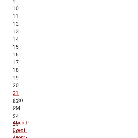
9
10
11
12
13
14
15
16
17
18
19
20
21
6:30
22
PM
23
-
24
Abend-
25
Event:
26
Atem-