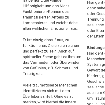
ist bemüht, die völlige
Hier geht
Hilflosigkeit und das Nicht-
ganz nahe
Funktionieren-Können des
oder Gesc
traumatisierten Anteils zu
Trennung 
kompensieren und weicht dabei
seelische
allen wirklichen Emotionen aus.
oder Elte
der Eltern
Er ist einzig darauf aus, zu
funktionieren, Ziele zu erreichen
Bindungs
und perfekt zu sein. Auch auf
Hier geht
spiritueller Ebene geht es ihm um
Menschen,
das Vermeiden oder Überwinden
System ge
von Gefühlen, z.B. Schmerz und
Gewalt de
Traurigkeit.
Kindern, g
Geschwiste
Viele traumatisierte Menschen
seelische
identifizieren sich mit dem
auch um 
Überlebensanteil. Ohne es zu
um Trauma
merken, wird hierbei die innere
von in un