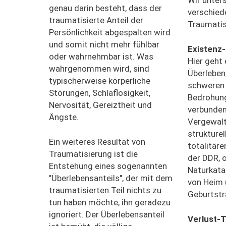
Wir unter
genau darin besteht, dass der
verschied
traumatisierte Anteil der
Traumatis
Persönlichkeit abgespalten wird
und somit nicht mehr fühlbar
Existenz
oder wahrnehmbar ist. Was
Hier geht
wahrgenommen wird, sind
Überleben,
typischerweise körperliche
schweren U
Störungen, Schlaflosigkeit,
Bedrohung
Nervosität, Gereiztheit und
verbunden
Ängste.
Vergewalt
strukturel
Ein weiteres Resultat von
totalitäre
Traumatisierung ist die
der DDR, 
Entstehung eines sogenannten
Naturkata
"Überlebensanteils", der mit dem
von Heim 
traumatisierten Teil nichts zu
Geburtst
tun haben möchte, ihn geradezu
ignoriert. Der Überlebensanteil
Verlust-