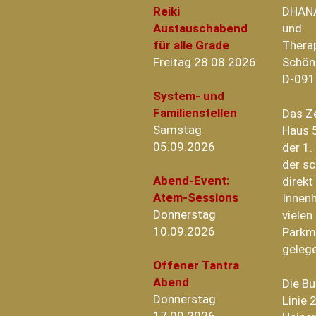
Reiki
DHAN
Austauschabend
und
für alle Grade
Thera
Freitag 28.08.2026
Schön
D-091
System- und
Familienstellen
Das Z
Samstag
Haus 5
05.09.2026
der 1.
der sc
Abend-Event:
direk
Atem-Sessions
Innenh
Donnerstag
vielen
10.09.2026
Parkm
geleg
Offener Tantra
Abend
Die B
Donnerstag
Linie 