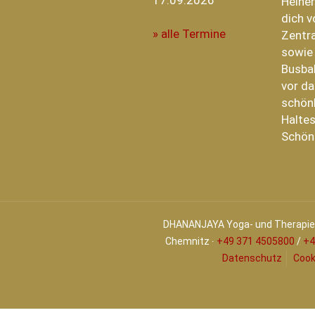
17.09.2026
Heiner
dich v
» alle Termine
Zentra
sowie
Busba
vor da
schönh
Haltes
Schön
DHANANJAYA Yoga- und Therapiez
Chemnitz ∙
+49 371 4505800
/
+4
Datenschutz
Cook