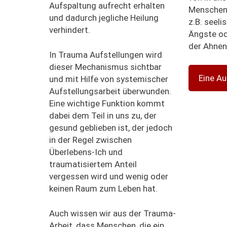
Aufspaltung aufrecht erhalten
Menschen
und dadurch jegliche Heilung
z.B. seeli
verhindert.
Ängste od
der Ahnen
In Trauma Aufstellungen wird
dieser Mechanismus sichtbar
Eine Au
und mit Hilfe von systemischer
Aufstellungsarbeit überwunden.
Eine wichtige Funktion kommt
dabei dem Teil in uns zu, der
gesund geblieben ist, der jedoch
in der Regel zwischen
Überlebens-Ich und
traumatisiertem Anteil
vergessen wird und wenig oder
keinen Raum zum Leben hat.
Auch wissen wir aus der Trauma-
Arbeit, dass Menschen, die ein