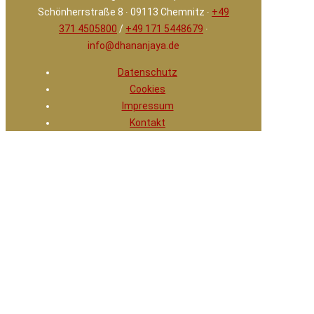
Schönherrstraße 8 ∙ 09113 Chemnitz ∙
+49
371 4505800
/
+49 171 5448679
∙
info@dhananjaya.de
Datenschutz
Cookies
Impressum
Kontakt