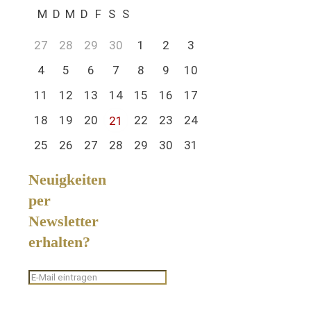
M
D
M
D
F
S
S
27
28
29
30
1
2
3
4
5
6
7
8
9
10
11
12
13
14
15
16
17
18
19
20
22
23
24
21
25
26
27
28
29
30
31
Neuigkeiten
per
Newsletter
erhalten?