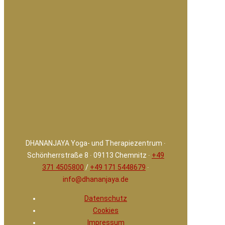
DHANANJAYA Yoga- und Therapiezentrum ∙
Schönherrstraße 8 ∙ 09113 Chemnitz ∙
+49
371 4505800
/
+49 171 5448679
∙
info@dhananjaya.de
Datenschutz
Cookies
Impressum