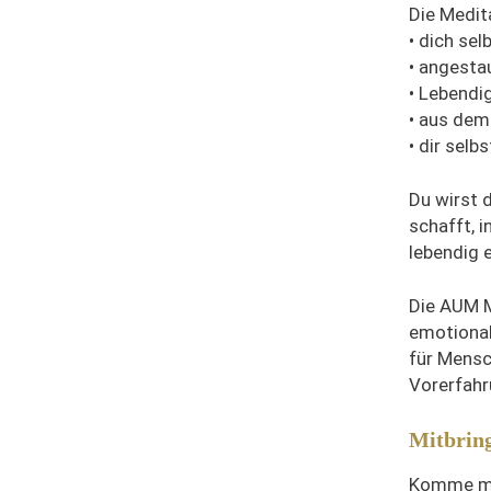
Die Medita
• dich sel
• angesta
• Lebendi
• aus dem
• dir selb
Du wirst 
schafft, 
lebendig e
Die AUM M
emotional
für Mensc
Vorerfahru
Mitbrin
Komme mög