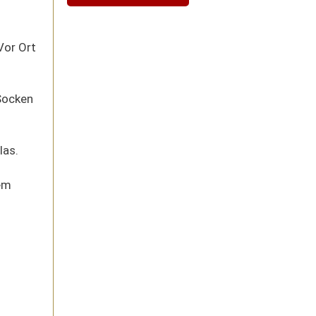
Vor Ort
Socken
las.
rem