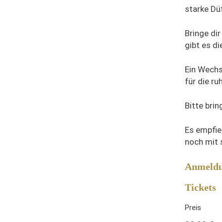
starke Dü
Bringe di
gibt es d
Ein Wechs
für die r
Bitte bri
Es empfie
noch mit 
Anmeld
Tickets
Preis