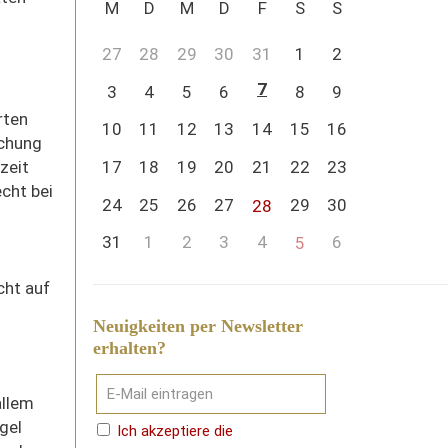
M
D
M
D
F
S
S
27
28
29
30
31
1
2
7
3
4
5
6
8
9
rten
10
11
12
13
14
15
16
schung
17
18
19
20
21
22
23
zeit
cht bei
24
25
26
27
29
30
28
31
1
2
3
4
6
5
cht auf
Neuigkeiten per Newsletter
erhalten?
allem
gel
Ich akzeptiere die