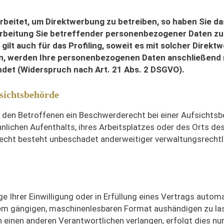
eitet, um Direktwerbung zu betreiben, so haben Sie da
rarbeitung Sie betreffender personenbezogener Daten z
ilt auch für das Profiling, soweit es mit solcher Direkt
en, werden Ihre personenbezogenen Daten anschließend 
et (Widerspruch nach Art. 21 Abs. 2 DSGVO).
sichtsbehörde
 den Betroffenen ein Beschwerderecht bei einer Aufsichtsb
lichen Aufenthalts, ihres Arbeitsplatzes oder des Orts de
cht besteht unbeschadet anderweitiger verwaltungsrechtl
e Ihrer Einwilligung oder in Erfüllung eines Vertrags automa
einem gängigen, maschinenlesbaren Format aushändigen zu la
 einen anderen Verantwortlichen verlangen, erfolgt dies nur