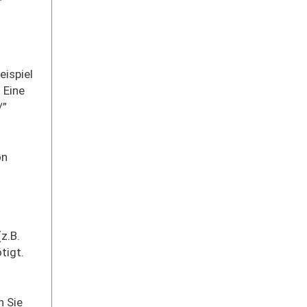
eispiel
 Eine
/”
on
z.B.
tigt.
n Sie