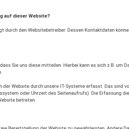
ng auf dieser Website?
lgt durch den Websitebetreiber. Dessen Kontaktdaten könne
ass Sie uns diese mitteilen. Hierbei kann es sich z.B. um D
n.
der Website durch unsere IT-Systeme erfasst. Das sind vo
bssystem oder Uhrzeit des Seitenaufrufs). Die Erfassung di
Website betreten.
freie Bereitstellung der Website zu gewährleisten. Andere D