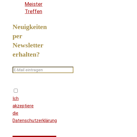
Meister
Treffen
Neuigkeiten
per
Newsletter
erhalten?
Ich
akzeptiere
die
Datenschutzerklärung