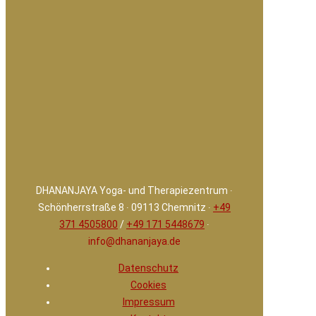
DHANANJAYA Yoga- und Therapiezentrum ∙
Schönherrstraße 8 ∙ 09113 Chemnitz ∙
+49
371 4505800
/
+49 171 5448679
∙
info@dhananjaya.de
Datenschutz
Cookies
Impressum