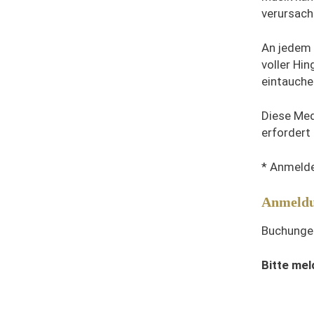
verursach
An jedem 
voller Hin
eintauche
Diese Med
erfordert 
* Anmelde
Anmeld
Buchungen
Bitte mel