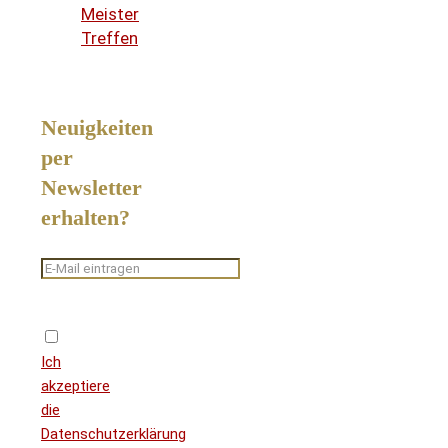
Meister
Treffen
Neuigkeiten
per
Newsletter
erhalten?
Ich
akzeptiere
die
Datenschutzerklärung