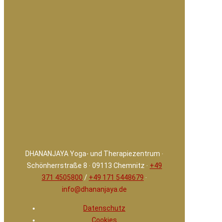
DHANANJAYA Yoga- und Therapiezentrum ∙
Schönherrstraße 8 ∙ 09113 Chemnitz ∙
+49
371 4505800
/
+49 171 5448679
∙
info@dhananjaya.de
Datenschutz
Cookies