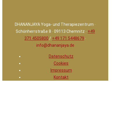
DHANANJAYA Yoga- und Therapiezentrum ∙
Schönherrstraße 8 ∙ 09113 Chemnitz ∙
+49
371 4505800
/
+49 171 5448679
∙
info@dhananjaya.de
Datenschutz
Cookies
Impressum
Kontakt