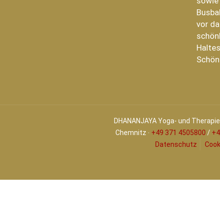
sowie
Busba
vor da
schönh
Haltes
Schön
DHANANJAYA Yoga- und Therapiez
Chemnitz ∙
+49 371 4505800
/
+4
Datenschutz
Cook