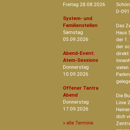
Freitag 28.08.2026
Schön
D-091
System- und
Familienstellen
Das Z
Samstag
Haus 5
05.09.2026
der 1.
der sc
Abend-Event:
direk
Atem-Sessions
Innenh
Donnerstag
vielen
10.09.2026
Parkm
geleg
Offener Tantra
Abend
Die B
Donnerstag
Linie 
17.09.2026
Heiner
dich v
» alle Termine
Zentra