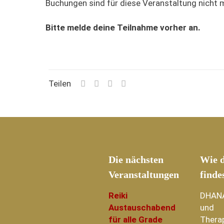
Buchungen sind für diese Veranstaltung nicht 
Bitte melde deine Teilnahme vorher an.
Teilen
Die nächsten
Wie d
Veranstaltungen
finde
Reiki
DHAN
Austauschabend
und
für alle Grade
Thera