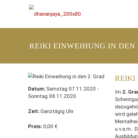
REIKI EINWEIHUNG IN DEN 
REIKI
Datum:
Samstag 07.11.2020 -
Im
2. Gra
Sonntag 08.11.2020
Schwingun
dazugehör
Zeit:
Ganztägig Uhr
wird geleh
Mentalhei
Preis:
0,00 €
u.v.a.m.. 
Ausbildun