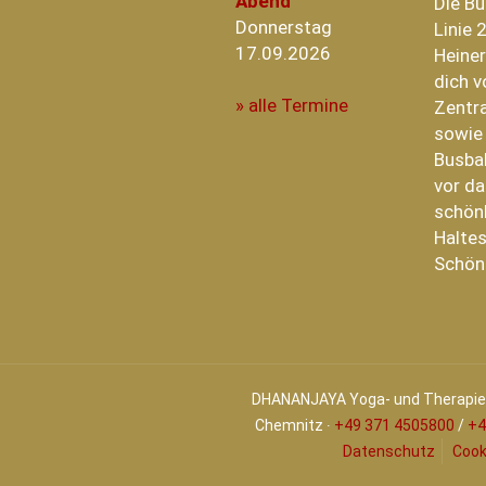
Abend
Die B
Donnerstag
Linie 
17.09.2026
Heiner
dich v
» alle Termine
Zentra
sowie
Busba
vor da
schönh
Haltes
Schön
DHANANJAYA Yoga- und Therapiez
Chemnitz ∙
+49 371 4505800
/
+4
Datenschutz
Cook