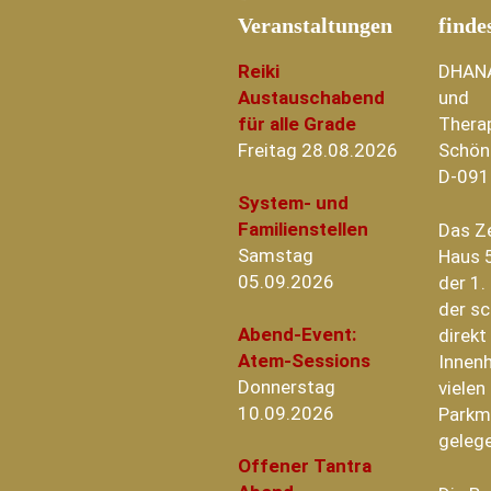
Veranstaltungen
finde
Reiki
DHAN
Austauschabend
und
für alle Grade
Thera
Freitag 28.08.2026
Schön
D-091
System- und
Familienstellen
Das Z
Samstag
Haus 5
05.09.2026
der 1.
der sc
Abend-Event:
direk
Atem-Sessions
Innenh
Donnerstag
vielen
10.09.2026
Parkm
geleg
Offener Tantra