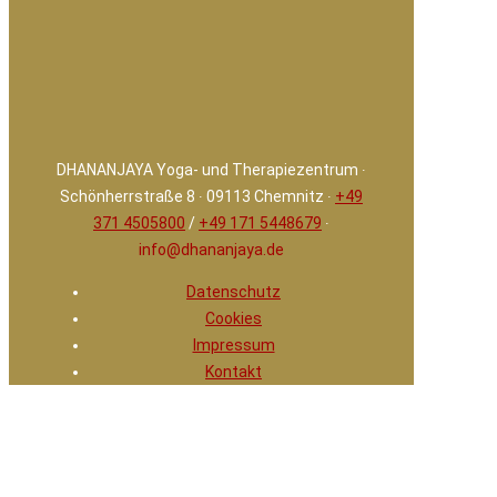
DHANANJAYA Yoga- und Therapiezentrum ∙
Schönherrstraße 8 ∙ 09113 Chemnitz ∙
+49
371 4505800
/
+49 171 5448679
∙
info@dhananjaya.de
Datenschutz
Cookies
Impressum
Kontakt