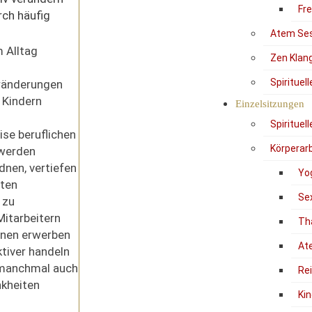
Fr
rch häufig
Atem Se
 Alltag
Zen Klan
Spirituel
ränderungen
 Kindern
Einzelsitzungen
Spirituel
ise beruflichen
Körperarb
 werden
nen, vertiefen
Yo
lten
Se
 zu
Mitarbeitern
Th
nen erwerben
At
tiver handeln
 manchmal auch
Re
nkheiten
Kin