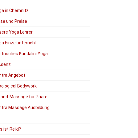
ga in Chemnitz
rse und Preise
sere Yoga Lehrer
a Einzelunterricht
ntrisches Kundalini Yoga
ssenz
ntra Angebot
xological Bodywork
Hand-Massage für Paare
ntra Massage Ausbildung
 ist Reiki?