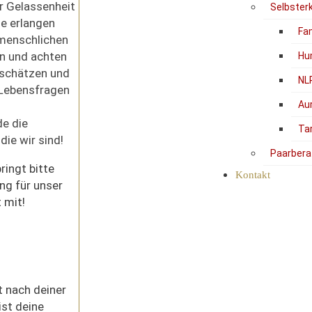
r Gelassenheit
Selbster
he erlangen
Fam
menschlichen
n und achten
Hu
schätzen und
NL
Lebensfragen
Au
de die
Ta
die wir sind!
Paarbera
ringt bitte
Kontakt
ng für unser
 mit!
t nach deiner
st deine