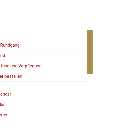
r Rundgang
ind
tung und Verpflegung
er bestellen
lender
lan
eiten