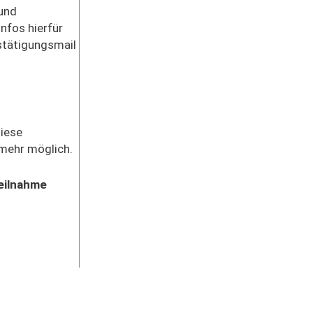
 und
nfos hierfür
estätigungsmail
diese
 mehr möglich.
Teilnahme