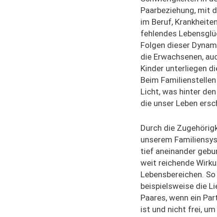
Paarbeziehung, mit 
im Beruf, Krankheite
fehlendes Lebensglüc
Folgen dieser Dynami
die Erwachsenen, au
Kinder unterliegen d
Beim Familienstelle
Licht, was hinter de
die unser Leben ersc
Durch die Zugehörigk
unserem Familiensys
tief aneinander gebu
weit reichende Wirku
Lebensbereichen. So 
beispielsweise die Li
Paares, wenn ein Part
ist und nicht frei, u