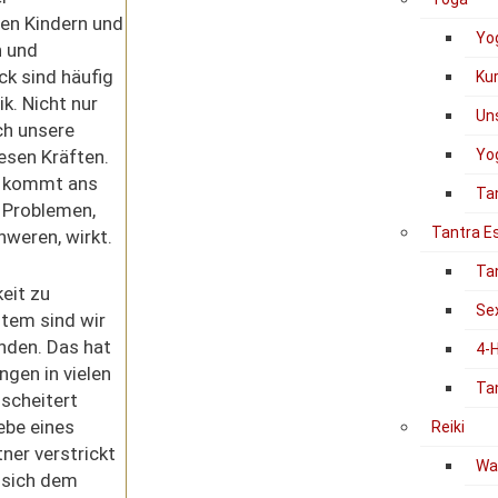
den Kindern und
Yo
n und
k sind häufig
Ku
k. Nicht nur
Un
ch unsere
iesen Kräften.
Yog
n kommt ans
Ta
n Problemen,
Tantra E
hweren, wirkt.
Ta
eit zu
Se
tem sind wir
nden. Das hat
4-
ngen in vielen
Ta
scheitert
ebe eines
Reiki
ner verstrickt
Was
m sich dem