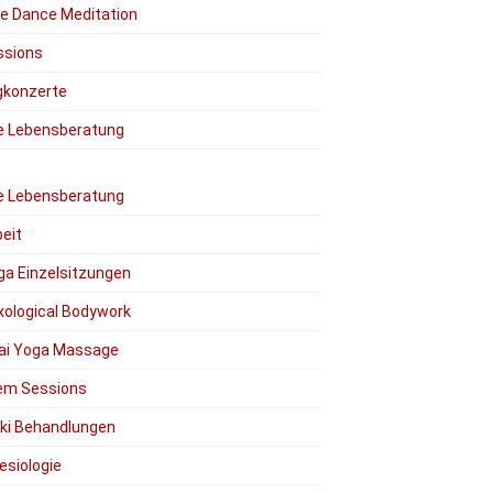
ee Dance Meditation
ssions
gkonzerte
le Lebensberatung
le Lebensberatung
eit
ga Einzelsitzungen
xological Bodywork
ai Yoga Massage
em Sessions
iki Behandlungen
esiologie