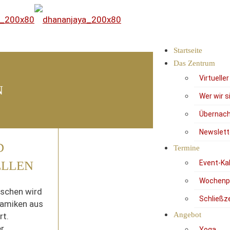
Startseite
Das Zentrum
Virtuelle
N
Wer wir s
Übernach
Newslett
D
Termine
Event-Ka
ELLEN
Wochenp
nschen wird
Schließz
namiken aus
Angebot
rt.
er
Yoga