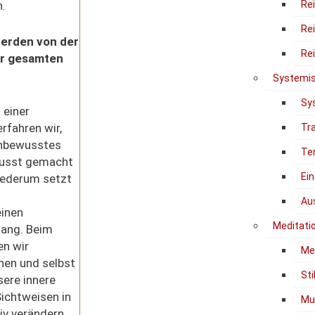
.
Re
Re
werden von der
Re
er gesamten
Systemis
Sy
 einer
rfahren wir,
Tr
Unbewusstes
Te
usst gemacht
Ein
iederum setzt
Au
inen
Meditati
Gang. Beim
en wir
Me
nen und selbst
Sti
sere innere
ichtweisen in
Mu
iv verändern