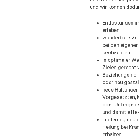
und wir können dadu
Entlastungen im
erleben
wunderbare Ve
bei den eigenen
beobachten
in optimaler We
Zielen gerecht
Beziehungen ord
oder neu gesta
neue Haltungen
Vorgesetzten, 
oder Untergebe
und damit effek
Linderung und
Heilung bei Kra
erhalten