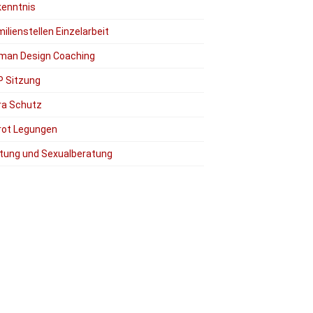
kenntnis
ilienstellen Einzelarbeit
man Design Coaching
P Sitzung
ra Schutz
rot Legungen
tung und Sexualberatung