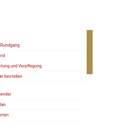
r Rundgang
ind
tung und Verpflegung
er bestellen
lender
lan
eiten