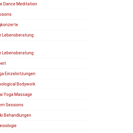
ee Dance Meditation
ssions
gkonzerte
le Lebensberatung
le Lebensberatung
eit
ga Einzelsitzungen
xological Bodywork
ai Yoga Massage
em Sessions
iki Behandlungen
esiologie