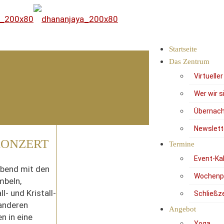
Startseite
Das Zentrum
Virtuelle
Wer wir s
Übernach
Newslett
KONZERT
Termine
Event-Ka
 Abend mit den
Wochenp
mbeln,
- und Kristall-
Schließz
anderen
Angebot
n in eine
Yoga