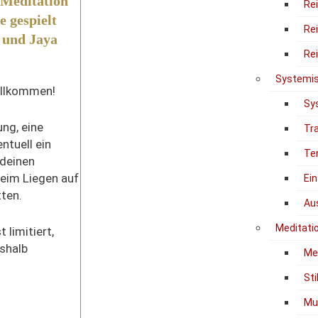
 Meditation
Re
e gespielt
Re
 und Jaya
Re
Systemis
illkommen!
Sy
ng, eine
Tr
ntuell ein
Te
 deinen
eim Liegen auf
Ein
ten.
Au
Meditati
 limitiert,
shalb
Me
Sti
Mu