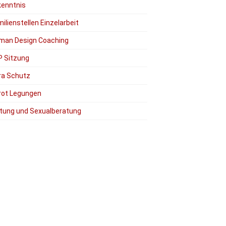
kenntnis
ilienstellen Einzelarbeit
man Design Coaching
P Sitzung
ra Schutz
rot Legungen
tung und Sexualberatung