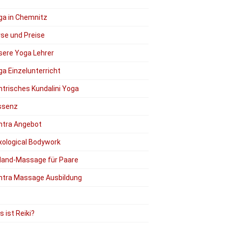
ga in Chemnitz
rse und Preise
sere Yoga Lehrer
a Einzelunterricht
ntrisches Kundalini Yoga
ssenz
ntra Angebot
xological Bodywork
Hand-Massage für Paare
ntra Massage Ausbildung
 ist Reiki?