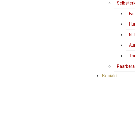
Selbster
Fam
Hu
NL
Au
Ta
Paarbera
Kontakt