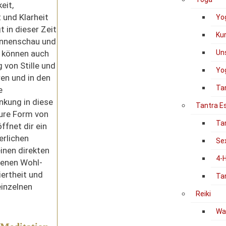
eit,
 und Klarheit
Yo
t in dieser Zeit
Ku
 Innenschau und
m können auch
Un
von Stille und
Yog
ren und in den
Ta
e
nkung in diese
Tantra E
pure Form von
Ta
ffnet dir ein
erlichen
Se
inen direkten
4-
genen Wohl-
ertheit und
Ta
einzelnen
Reiki
Was