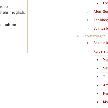
Fr
diese
Atem Se
 mehr möglich.
Zen Klan
Teilnahme
Spirituel
Einzelsitzungen
Spirituel
Körperarb
Yo
Se
Th
At
Re
Kin