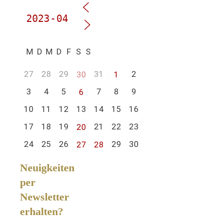
M
D
M
D
F
S
S
27
28
29
31
2
30
1
3
4
5
7
8
9
6
10
11
12
13
14
15
16
17
18
19
21
22
23
20
24
25
26
29
30
27
28
Neuigkeiten
per
Newsletter
erhalten?