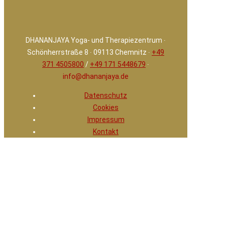
DHANANJAYA Yoga- und Therapiezentrum ∙
Schönherrstraße 8 ∙ 09113 Chemnitz ∙
+49
371 4505800
/
+49 171 5448679
∙
info@dhananjaya.de
Datenschutz
Cookies
Impressum
Kontakt