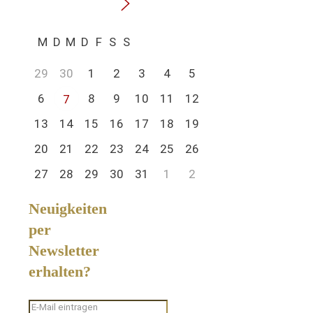
M
D
M
D
F
S
S
29
30
1
2
3
4
5
6
8
9
10
11
12
7
13
14
15
16
17
18
19
20
21
22
23
24
25
26
27
28
29
30
31
1
2
Neuigkeiten
per
Newsletter
erhalten?