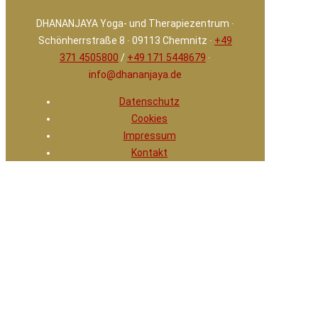
DHANANJAYA Yoga- und Therapiezentrum ∙
Schönherrstraße 8 ∙ 09113 Chemnitz ∙
+49
371 4505800
/
+49 171 5448679
∙
info@dhananjaya.de
Datenschutz
Cookies
Impressum
Kontakt