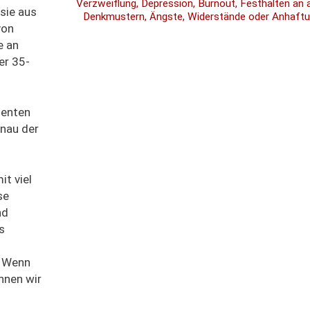
Verzweiflung, Depression, Burnout, Festhalten an 
sie
aus
Denkmustern, Ängste, Widerstände oder Anhaftu
von
e an
er 35-
ienten
nau de
r
it viel
se
nd
s
.
Wenn
nnen w
ir