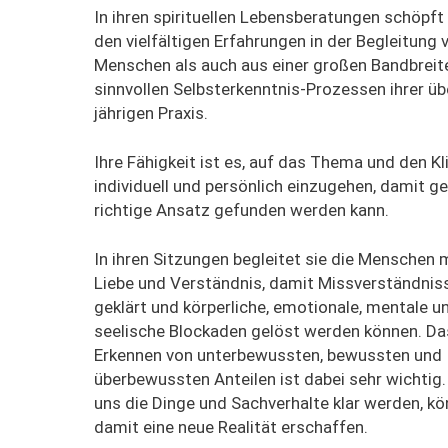
In
ihren
spirituelle
n
Lebensberatungen schöpft
den vielfältigen Erfahrungen
in der Begleitung 
Menschen als auch aus
einer großen Bandbreit
sinnvollen Selbsterkenntnis-Prozessen ihrer üb
jährigen Praxis.
Ihre Fähigkeit ist es, auf das Thema und den Kl
individuell
und persönlich einzugehen, damit
ge
richtige A
nsatz
gefunden werden kann
.
In ihren Sitzungen begleitet sie die Menschen m
Liebe und Verständnis
, damit Missverständnis
geklärt und
körperliche,
emotionale, mentale u
seelische Blockaden gelöst werden können.
Da
Erkennen von unterbewussten, bewussten und
überbewussten Anteilen ist dabei sehr wichtig
uns die Dinge und Sachverhalte
klar
werden, kö
damit
eine neue Realität erschaffen.