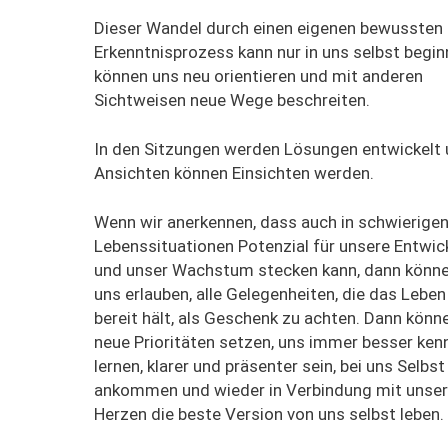
Dieser Wandel
durch einen eigenen bewussten
Erkenntnisprozess
kann nur in uns selbst begi
können uns neu orientieren und mit anderen
Sichtweisen neue Wege beschreiten.
In den Sitzungen werden Lösungen entwickelt
Ansichten
können
Einsichten
werden.
Wenn wir anerkennen, dass auch in schwierige
Lebenssituationen Potenzial für
unsere Entwic
und unser Wachstum
steck
en
kann
,
dann könne
uns erlauben,
alle Gelegenheiten, di
e das
Leben 
bereit hält,
als
Geschenk
zu
achten
. Dann k
önn
n
eue Prioritäten
setzen, uns immer besser ken
lernen
,
klarer und präsenter sein,
bei uns Selbst
ankommen und
wieder in Ve
rbindung mit unse
Herzen
die beste Version von uns selbst leben.