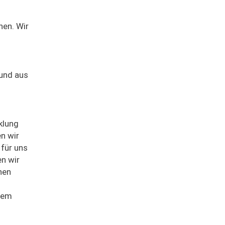
nnen
. W
ir
 und
aus
n
klung
n wir
für uns
en
wir
nen
rem