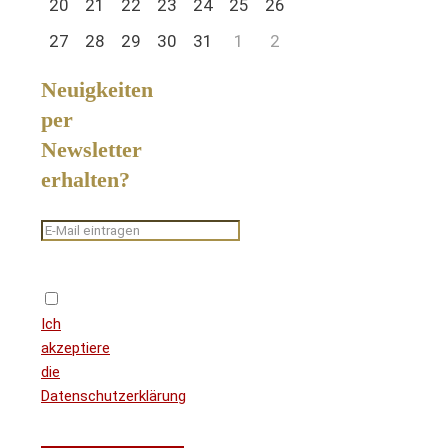
20
21
22
23
24
25
26
27
28
29
30
31
1
2
Neuigkeiten
per
Newsletter
erhalten?
Ich
akzeptiere
die
Datenschutzerklärung