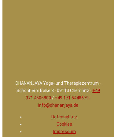
DHANANJAYA Yoga- und Therapiezentrum ∙
Schönherrstraße 8 ∙ 09113 Chemnitz ∙
+49
371 4505800
/
+49 171 5448679
∙
info@dhananjaya.de
Datenschutz
Cookies
Impressum