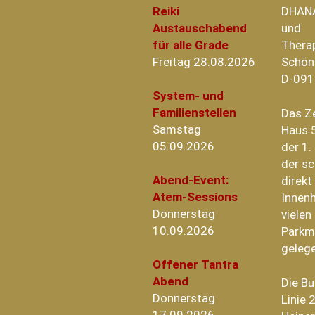
Reiki
DHAN
Austauschabend
und
für alle Grade
Thera
Freitag 28.08.2026
Schön
D-091
System- und
Familienstellen
Das Z
Samstag
Haus 5
05.09.2026
der 1.
der sc
Abend-Event:
direk
Atem-Sessions
Innenh
Donnerstag
vielen
10.09.2026
Parkm
geleg
Offener Tantra
Abend
Die B
Donnerstag
Linie 