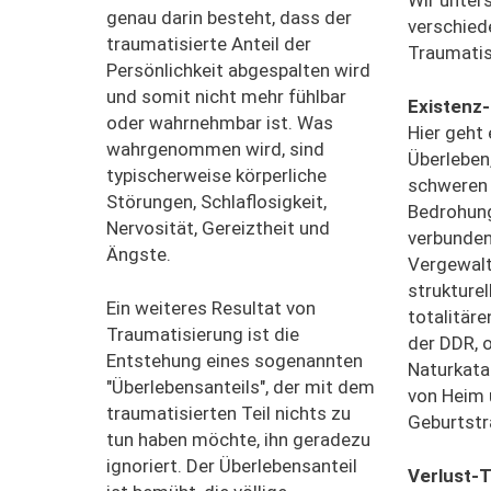
Wir unter
genau darin besteht, dass der
verschied
traumatisierte Anteil der
Traumatis
Persönlichkeit abgespalten wird
und somit nicht mehr fühlbar
Existenz
oder wahrnehmbar ist. Was
Hier geht
wahrgenommen wird, sind
Überleben,
typischerweise körperliche
schweren U
Störungen, Schlaflosigkeit,
Bedrohung
Nervosität, Gereiztheit und
verbunden
Ängste.
Vergewalt
strukturel
Ein weiteres Resultat von
totalitäre
Traumatisierung ist die
der DDR, 
Entstehung eines sogenannten
Naturkata
"Überlebensanteils", der mit dem
von Heim 
traumatisierten Teil nichts zu
Geburtst
tun haben möchte, ihn geradezu
ignoriert. Der Überlebensanteil
Verlust-