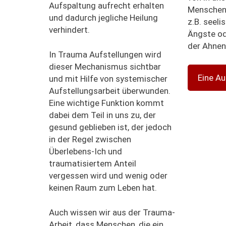
Aufspaltung aufrecht erhalten
Menschen
und dadurch jegliche Heilung
z.B. seeli
verhindert.
Ängste od
der Ahnen
In Trauma Aufstellungen wird
dieser Mechanismus sichtbar
Eine Au
und mit Hilfe von systemischer
Aufstellungsarbeit überwunden.
Eine wichtige Funktion kommt
dabei dem Teil in uns zu, der
gesund geblieben ist, der jedoch
in der Regel zwischen
Überlebens-Ich und
traumatisiertem Anteil
vergessen wird und wenig oder
keinen Raum zum Leben hat.
Auch wissen wir aus der Trauma-
Arbeit, dass Menschen, die ein