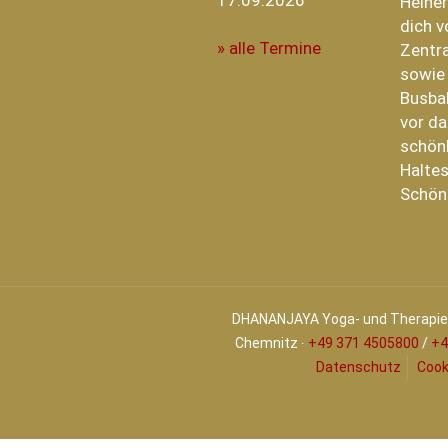
17.09.2026
Heiner
dich v
» alle Termine
Zentra
sowie
Busba
vor da
schönh
Haltes
Schön
DHANANJAYA Yoga- und Therapiez
Chemnitz ∙
+49 371 4505800
/
+4
Datenschutz
Cook