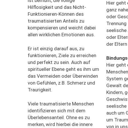
ist bemüht, die völlige
Hier geht
Hilflosigkeit und das Nicht-
ganz nahe
Funktionieren-Können des
oder Gesc
traumatisierten Anteils zu
Trennung 
kompensieren und weicht dabei
seelische
allen wirklichen Emotionen aus.
oder Elte
der Eltern
Er ist einzig darauf aus, zu
funktionieren, Ziele zu erreichen
Bindungs
und perfekt zu sein. Auch auf
Hier geht
spiritueller Ebene geht es ihm um
Menschen,
das Vermeiden oder Überwinden
System ge
von Gefühlen, z.B. Schmerz und
Gewalt de
Traurigkeit.
Kindern, g
Geschwiste
Viele traumatisierte Menschen
seelische
identifizieren sich mit dem
auch um 
Überlebensanteil. Ohne es zu
um Trauma
merken, wird hierbei die innere
von in un