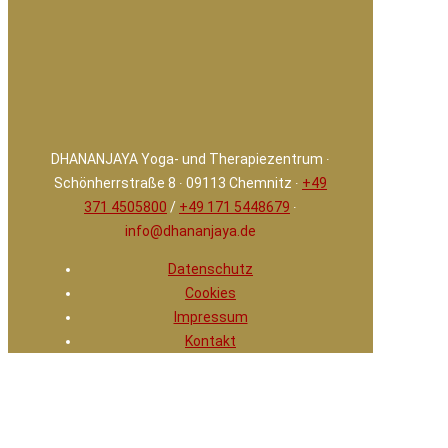
DHANANJAYA Yoga- und Therapiezentrum ∙
Schönherrstraße 8 ∙ 09113 Chemnitz ∙
+49
371 4505800
/
+49 171 5448679
∙
info@dhananjaya.de
Datenschutz
Cookies
Impressum
Kontakt