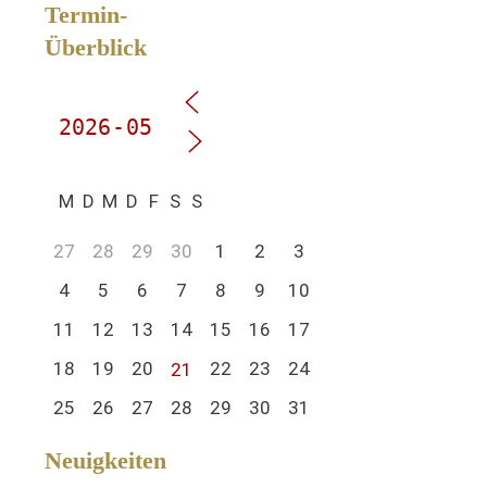
Termin-
Überblick
M
D
M
D
F
S
S
27
28
29
30
1
2
3
4
5
6
7
8
9
10
11
12
13
14
15
16
17
18
19
20
22
23
24
21
25
26
27
28
29
30
31
Neuigkeiten